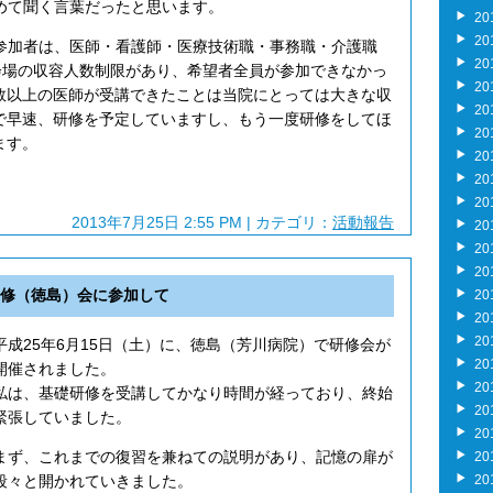
めて聞く言葉だったと思います。
20
20
参加者は、医師・看護師・医療技術職・事務職・介護職
20
会場の収容人数制限があり、希望者全員が参加できなかっ
20
数以上の医師が受講できたことは当院にとっては大きな収
20
で早速、研修を予定していますし、もう一度研修をしてほ
20
ます。
20
20
20
2013年7月25日 2:55 PM | カテゴリ：
活動報告
20
20
20
研修（徳島）会に参加して
20
20
20
平成25年6月15日（土）に、徳島（芳川病院）で研修会が
20
開催されました。
20
私は、基礎研修を受講してかなり時間が経っており、終始
20
緊張していました。
20
まず、これまでの復習を兼ねての説明があり、記憶の扉が
20
段々と開かれていきました。
20