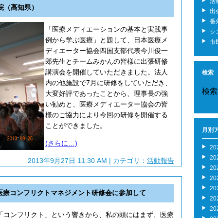
活
病院（高知県）
出
番
「医療メディエーションの基本と実践事
シ
例から学ぶ医療」と題して、日本医療メ
市
ディエーター協会四国支部代表今川俊一
郎先生とチームみかんの皆様に出張研修
講演会を開催していただきました。法人
検索
内の他施設で7月に研修をしていただき、
検索
大変好評であったことから、理事長の強
い勧めと、医療メディエーター協会の皆
様のご協力により今回の研修を開催する
ことができました。
月別
(さらに…)
20
20
2013年9月27日 11:30 AM | カテゴリ：
活動報告
20
20
20
会 医療コンフリクトマネジメント研修会に参加して
20
20
「コンフリクト」という響きから、私の頭にはまず、医療