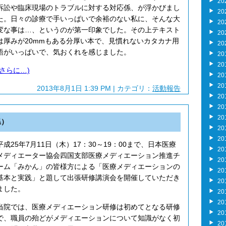
20
訴訟や臨床現場のトラブルに対する対応係、が浮かびまし
20
た。日々の診療で手いっぱいで余裕のない私に、そんな大
20
変な事は…、というのが第一印象でした。その上テキスト
20
は厚みが20mmもある分厚い本で、見慣れないカタカナ用
20
語がいっぱいで、気おくれを感じました。
20
20
(さらに…)
20
20
2013年8月1日 1:39 PM | カテゴリ：
活動報告
20
20
20
県）
20
20
平成25年7月11日（木）17：30～19：00まで、日本医療
20
メディエーター協会四国支部医療メディエーション推進チ
20
ーム「みかん」の皆様方による「医療メディエーションの
20
基本と実践」と題して出張研修講演会を開催していただき
20
ました。
20
20
当院では、医療メディエーション研修は初めてとなる研修
20
で、職員の殆どがメディエーションについて知識がなく初
20