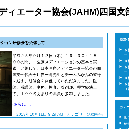
ディエーター協会(JAHM)四国支
新着
ーション研修会を受講して
令
ー
平成２５年９月１２日（木）１６：３０～１８：
令
００の間、「医療メディエーションの基本と実
令
践」と題して、日本医療メディエーター協会の四
ー
国支部代表今川俊一郎先生とチームみかんの皆様
令
を迎え、研修会を開催していただきました。医
令
師、看護師、事務、検査、薬剤師、理学療法士
（
等、１００名あまりの職員が参加しました。
(さらに…)
カテ
2013年10月11日 9:29 AM | カテゴリ：
活動報告
四
研