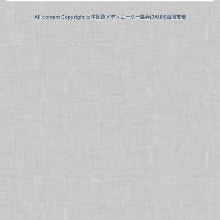
All content Copyright 日本医療メディエーター協会(JAHM)四国支部