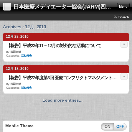
日本医療メディエーター協会(JAHM)四国支部
Menu
Search
Archives › 12月, 2010
12月 28, 2010
【報告】平成22年11～12月の対外的な活動について
By
四国支部
Categories:
活動報告
12月 18, 2010
【報告】平成22年度第3回 医療コンフリクトマネジメント研修会報告
By
四国支部
Categories:
活動報告
Load more entries...
Mobile Theme
ON
OFF