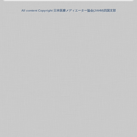
All content Copyright 日本医療メディエーター協会(JAHM)四国支部