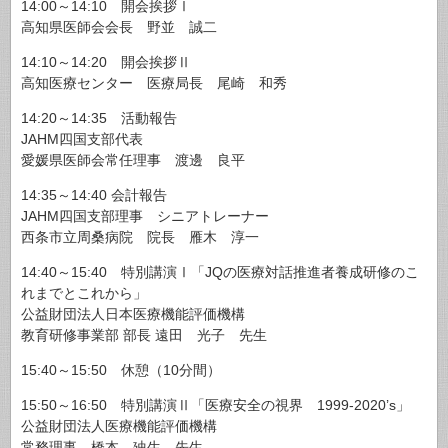
14:00～14:10 開会挨拶Ⅰ
高知県医師会会長 野並 誠二
14:10～14:20 開会挨拶Ⅱ
高知医療センター 医療局長 尾崎 和秀
14:20～14:35 活動報告
JAHM四国支部代表
愛媛県医師会常任理事 渡邊 良平
14:35～14:40 会計報告
JAHM四国支部理事 シニアトレーナー
西条市立周桑病院 院長 雁木 淳一
14:40～15:40 特別講演Ⅰ「JQの医療対話推進者養成研修のこ
れまでとこれから」
公益財団法人日本医療機能評価機構
教育研修事業部 部長 遠田 光子 先生
15:40～15:50 休憩（10分間）
15:50～16:50 特別講演Ⅱ「医療安全の視界 1999-2020’s」
公益財団法人医療機能評価機構
常務理事 橋本 廸生 先生