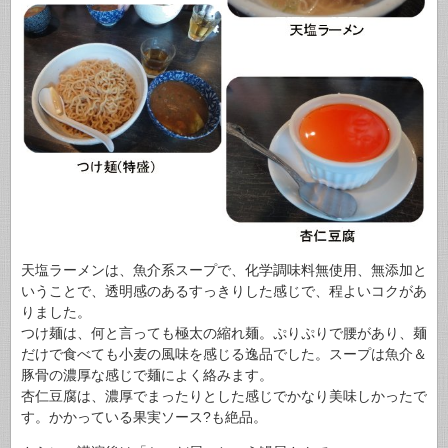
天塩ラーメンは、魚介系スープで、化学調味料無使用、無添加と
いうことで、透明感のあるすっきりした感じで、程よいコクがあ
りました。
つけ麺は、何と言っても極太の縮れ麺。ぷりぷりで腰があり、麺
だけで食べても小麦の風味を感じる逸品でした。スープは魚介＆
豚骨の濃厚な感じで麺によく絡みます。
杏仁豆腐は、濃厚でまったりとした感じでかなり美味しかったで
す。かかっている果実ソース?も絶品。