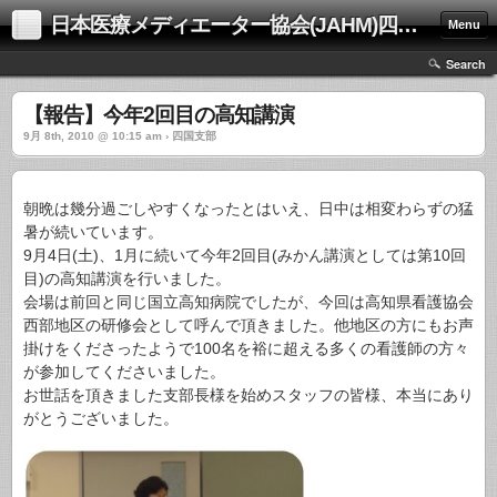
日本医療メディエーター協会(JAHM)四国支部
Menu
Search
【報告】今年2回目の高知講演
9月 8th, 2010 @ 10:15 am › 四国支部
朝晩は幾分過ごしやすくなったとはいえ、日中は相変わらずの猛
暑が続いています。
9月4日(土)、1月に続いて今年2回目(みかん講演としては第10回
目)の高知講演を行いました。
会場は前回と同じ国立高知病院でしたが、今回は高知県看護協会
西部地区の研修会として呼んで頂きました。他地区の方にもお声
掛けをくださったようで100名を裕に超える多くの看護師の方々
が参加してくださいました。
お世話を頂きました支部長様を始めスタッフの皆様、本当にあり
がとうございました。