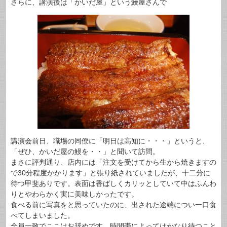
さらに、講演後は「かいだ屋」という鰻屋さんで
講演会前日、職場の同僚に「明日は高知に・・・」というと、
「ぜひ、かいだ屋の鰻を・・」と聞いて訪問。
まさに評判通り、店内には「注文を受けてから生から焼きますの
で30分程度かかります」と張り紙されていましたが、十二分に
待つ甲斐ありです。表面は香ばしくカリッとしていて中はふんわ
りとやわらかく実に美味しかったです。
食べる前に写真をと思っていたのに、出された途端につい一口食
べてしまいました。
全員一致でここはお奨めです。時間帯によってはかなり待つこと