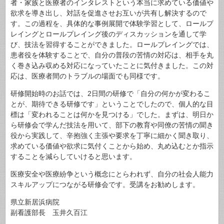
者・家族と医療者のインタレストという本当に求めている価値や
欲求を導き出し、対話を促進させお互いが共有し解決するので
す。
この過程を、具体的な事例展開で体験学習として、ロールプ
レイングとロールプレイング後のディスカッションを通して学
び、技法を習得することができました。ロールプレイングでは、
患者役を体験することで、自分の普段の苦情の対応は、相手を丸
く巻き込み収める対応になっていたことに気付きました。この対
応は、医療者間のトラブルの場面でも同様です。
研修開始時のお話では、2日間の研修で「自分の何かが変わるこ
とが、期待できる研修です」ということでしたので、個人的な目
標は「変われることは何かを見つける」でした。まずは、明日か
ら研修会で学んだ技法を用いて、部下の教育や同僚の苦情の聞き
役から実践して、辛抱強く主張や要求を丁寧に細かく聞き取り、
求めている価値や欲求に気付くことから始め、丸め込むとか指示
することを減らしていけると思います。
医療安全や医療紛争という概念にとらわれず、自分の社会人能力
スキルアップにつながる研修会です。受講をお勧めします。
県立新居浜病院
副看護部長 玉井久百江