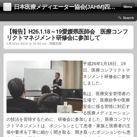
日本医療メディエーター協会(JAHM)四国支部
Menu
Search
【報告】H26.1.18～19愛媛県医師会 医療コンフ
リクトマネジメント研修会に参加して
1月 31st, 2014 @ 10:24 am › 四国支部
平成26年1月18日、19
日、医療コンフリクトマ
ネジメント研修会に参加
しました。
私は、医療安全管理者の
立場で、医療紛争や医療
安全に係る苦情に対応す
る医療メディエーション
の技法を習得するために、研修会に参加しました。医療コンフリ
クトマネジメントは、ポジションとして患者・家族と医療者の主
張や要求を丁寧に細かく聞き取る、聞き取ったポジションから患